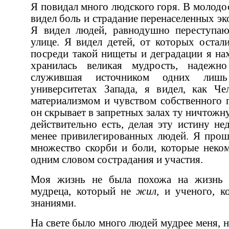
Я повидал много людского горя. В молодости я исколесил всю Азию и
видел боль и страдание перенаселенных экономически отсталых стран.
Я видел людей, равнодушно переступающих через умирающих на
улице. Я видел детей, от которых остались лишь кожа да кости. И
посреди такой нищеты и деградации я находил священные ме
хранилась великая мудрость, надежно упрятанная от мира и
служившая источником одних лишь суеверий. Позднее, в
университетах Запада, я видел, как Человек становился
материализмом и чувством собственного превосходства. Я видел, как
он скрывает в запретных залах ту ничтожную мудрость, которая у него
действительно есть, делая эту истину недостижимой для простых и
менее привилегированных людей. Я прошел ужасну
множество скорби и боли, которые некому было облегчить хотя бы
одним словом сострадания и участия.
Моя жизнь не была похожа на жизнь затворника, и я презираю
мудреца, который не
жил,
и ученого, ко
знаниями.
На свете было много людей мудрее меня, но немногие прошли столько