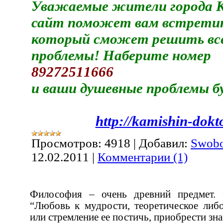
Уважаемые жители города 
сайт поможет
вам
встрети
который сможет решить вс
проблемы! Наберите номер
89272511666
и ваши душевные проблемы б
http://kamishin-dokto
Просмотров:
4918
|
Добавил:
Swob
12.02.2011
|
Комментарии (1)
Философия – очень древний предмет. Само это слово означает:
“Любовь к мудрости, теоретическое либо практическое ее изучен
или стремление ее постичь, приоб