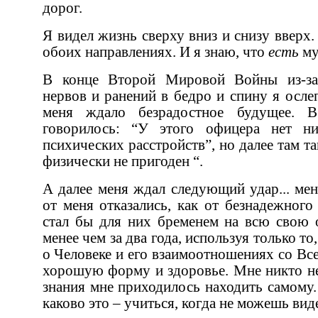
дорог.
Я видел жизнь сверху вниз и снизу вверх. Я знаю, как она выглядит в
обоих направлениях. И я знаю, что
есть
В конце Второй Мировой Войны из-за повреждения зрительных
нервов и ранений в бедро и спину я ослеп и стал хромым, и впереди
меня ждало безрадостное будущее. В моем служе
говорилось: “У этого офицера нет никаких невротических или
психических расстройств”, но далее там также говорилось “постоянно
физически не пригоден “.
А далее меня ждал следующий удар... меня покинула семья, и друзья
от меня отказались, как от безнадежного калеки, который, вероятно,
стал бы для них бременем на всю свою оставшуюся жизнь. Однако
менее чем за два года, используя только то, что знал и мог открыть сам
о Человеке и его взаимоотношениях со Вселенной, я вернул себе назад
хорошую форму и здоровье. Мне никто не помогал; все необходимые
знания мне приходилось находить самому. И я мог бы вам рассказать,
каково это – учиться, ко