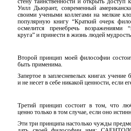
стену таинственности и открыть доступ к тайне для простых людей.
Уилл Дьюрант, современный американский философ, был разодран
своими учеными коллегами на мелкие клочки, когда написал научно-
популярную книгу “Краткий очерк философии”. Так, каждого, кто
осмелится пренебречь возражениями “посвященных внутреннего
круга” и принест
Второй принцип моей философии состоит в том, чтобы она должна
быть применима.
Запертое в заплесневелых книгах учение бесполезно, а следовательно,
Третий принцип состоит в том, что любое философское познание
Эти три принципа настолько чужды предмету философии, что я решил
дать своей философии имя: САЕНТОЛОГИЯ. Это просто значит