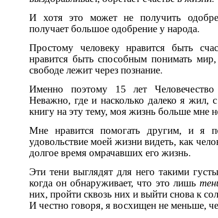
И хотя это может не получить одобрения у рабовладельца, это
получает большое одобрение у народа.
Простому человеку нравится быть счастливым и здоровым. Ему
нравится быть способным понимать мир, и он знает, что путь к его
свободе лежит через познание.
Именно поэтому 15 лет Человечество стучалось в мою дверь.
Неважно, где и насколько далеко я жил, с тех пор как я опубликовал
книгу на эту т
Мне нравится помогать другим, и я почитаю за самое большое
удовольствие моей жизни видеть, как человек освобождается от теней,
долгое время омрачавших его жизнь.
Эти тени выглядят для него такими густыми и так угнетают его, что
когда он обнаруживает, что это лишь
тен
них, пройти сквозь них и выйти снова к солнцу, он безмерно восхищен.
И честно говоря, я восхищен не меньше, 