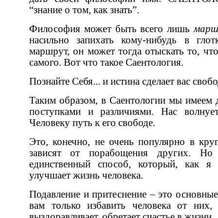
“знание о том, как знать”.
Философия может быть всего лишь
марш
насильно запихать кому-нибудь в глотку. Если у человека есть
маршрут, он может тогда отыскать то, что является истиной для не
самого. Вот что такое Саентология.
Познайте Себя... и истина сделает 
Таким образом, в Саентологии мы имеем дело не с индивидуальными
поступками и различиями. Нас волнует только 
Человеку путь к его свободе.
Это, конечно, не очень популярно в кругу тех, чьи жизни и власть
зависят от порабощения других. Но так случилось, что это
единственный способ, который, как я обнаружил
улучшает жизнь человека.
Подавление и притеснение – это основные причины депрессии. Стоит
вам только избавить человека от них, как он поднимает голову,
выздоравливает, обретает счастье в жизни.