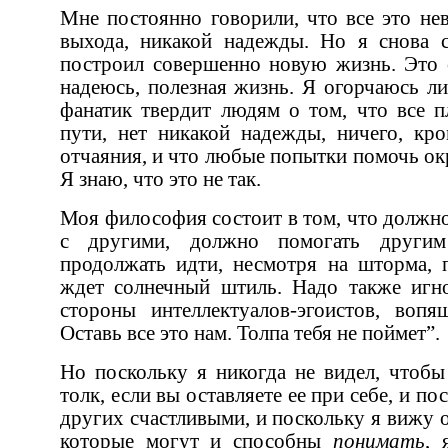
Мне постоянно говорили, что все это невозможно, что нет никакого
выхода, никакой надежды. Но я снова смог видеть и ходить, и я
построил совершенно новую жизнь. Это счастливая, деятельная и, я
надеюсь, полезная жизнь. Я огорчаюсь лишь тогда, когда слышу, как
фанатик твердит людям о том, что все плохо, и нигде н
пути, нет никакой надежды, ничего, кроме уныния, однообразия и
отчаяния, и что любые попытки помочь окружающим - это лицемерие.
Я знаю, что это не так.
Моя философия состоит в том, что должно делиться своей мудростью
с другими, должно помогать другим помогать себе, должно
продолжать идти, несмотря на шторма, потому что впереди всегда
ждет солнечный штиль. Надо также игнорировать освистывание со
стороны интеллектуалов-эгоистов, вопящих: “Не открывай тайну.
Оставь все это нам. Толпа тебя не поймет”.
Но поскольку я никогда не видел, чтобы от мудрости был какой-то
толк, если вы оставляете ее при себе, и поскольку мне нравится видеть
других счастливыми, и поскольку я вижу огромное количество людей,
которые могут и способны
понимать
, 