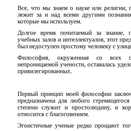
Все, что мы знаем о науке или религии, пришло из философии. Она
лежит за и над всеми другими познаниями, которые у нас есть и
которые мы используем.
Долгое время почитаемый за знание, предназначенное лишь для
учебных залов и интеллектуалов, этот предмет в значительной степени
был недоступен простому человеку
Философия, окруженная со всех сторон защитным слоем
непроницаемой учености, оставалась уделом лишь небольшой группы
привилегированных.
Первый принцип моей философии заключается в том, что мудрость
предназначена для любого стремящегося постичь ее. 
степени служит и простолюдину, и королю, и к ней не должно
относится с благоговением.
Эгоистичные ученые редко прощают того, кто пытается разрушить