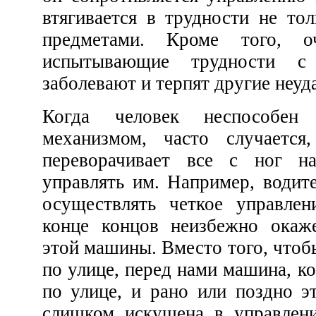
втягивается в трудности не только с людьми, но и с
предметами. Кроме того, очевидно, что люди,
испытывающие трудности с управлением, легче
заболевают и терпят другие не
Когда человек неспособен управлять каким-
механизмом, часто случается, что этот механи
переворачивает все с ног на голову и начин
управлять им. Например, водитель, который не может
осуществлять четкое управление своей машиной, в
конце концов неизбежно окажется под управлением
этой машины. Вместо того, чтобы водитель вел машину
по улице, перед нами машина, которая везет “водителя”
по улице, и рано или поздно эта машина, которая не
слишком искушена в управлени