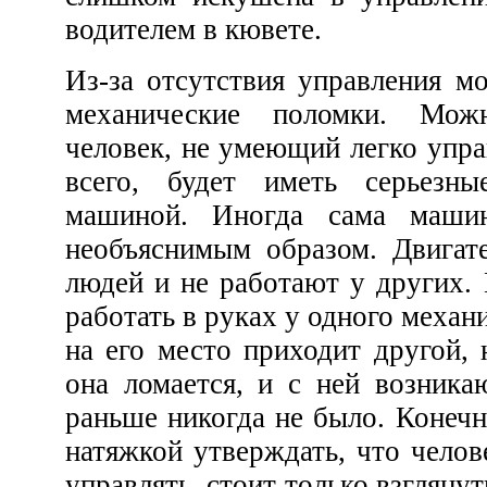
водителем в кювете.
Из-за отсутствия управления могут происходить даже
механические поломки. Можно обнаружить, что
человек, не умеющий легко управлять машиной, скорее
всего, будет иметь серьезные трудности с этой
машиной. Иногда сама машина рушится каким-то
необъяснимым образом. Двигатели работают у одних
людей и не работают у других. Машина может годами
работать в руках у одного механика, а когда он уходит и
на его место приходит другой, не мастер своего дела,
она ломается, и с ней возника
раньше никогда не было. Конечно, был
натяжкой утверждать, что человеку, который не
управлять, стоит только взглянуть на какой-то агрегат, и