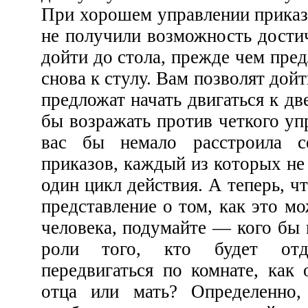
При хорошем управлении приказ не изменится, пока 
не получили возможность достичь стола. Вам позволят
дойти до стола, прежде чем предложат начать двигаться
снова к стулу. Вам позволят дойти до стула, прежде чем
предложат начать двигаться к двери.
бы возражать против четкого управлени
вас бы немало расстроила серия разруш
приказов, каждый из которых не позволял закончить н
один цикл действия. А теперь, чтобы получить какое-то
представление о том, как это может повлиять на жизнь
человека, подумайте — кого бы вы предпочли видеть в
роли того, кто будет отдавать вам приказы
передвигаться по комнате, как опи
отца или мать? Определенно, у 