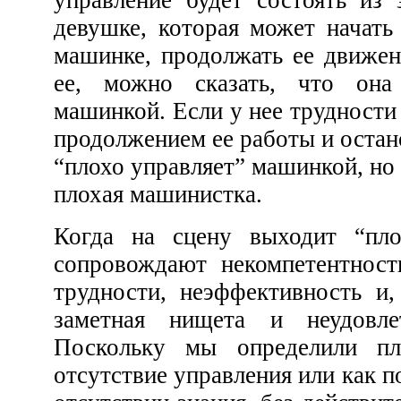
управление будет состоять из знания и точности. О
девушке, которая может начать работать на пишущей
машинке, продолжать ее движение и затем остановить
ее, можно сказать, что она управляет пишущей
машинкой. Если у нее трудности с запуском машинки, с
продолжением ее работы и остановкой ее, она не только
“плохо управляет” машинкой, но и, скорее всего, просто
плохая машинистка.
Когда на сцену выходит “плохое управление”, его
сопровождают некомпетентность, несчастные случаи,
трудности, неэффективность и, что не менее важно,
заметная нищета и неудовлетворенность жизнью.
Поскольку мы определили плохое управление как
отсутствие управления или как попытку управления при