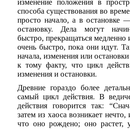
изменение положения в пространстве или изменение
способа существования во времени. В начале мы имеем
просто начало, а в остановке — просто п
остановку. Дела могут начинаться мед
быстро, прекращаться медленно или быстро, измен
очень быстро, пока они идут. Таким образом, скорость
начала, изменения или остановки имеет мало отношения
к тому факту, что цикл действия состоит из начала,
изменения и остановки.
Древние гораздо более детально рассматривали этот
самый цикл действия. В ведических гимнах о цикле
действия говорится так: “Сначала существует хаос;
затем из хаоса возникает нечто, и о нем можно сказать,
что оно рождено; оно растет, укрепляется, слабеет и