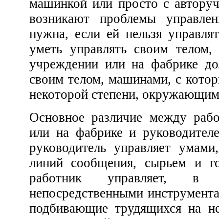
машинкой или просто с авторучкой, перед ним всегда
возникают проблемы управления. Вещь никому не
нужна, если ей нельзя управлять. Как танцор должен
уметь управлять своим телом, так же и работник в
учреждении или на фабрике должен уметь управлять
своим телом, машинами, с которыми он работает, и, до
некоторой степени, окружаю
Основное различие между работником в учреждении
или на фабрике и руководителем состоит в том, что
руководитель управляет умами, телами, устройством
линий сообщения, сырьем и готовыми изделиями, а
работник управляет, в 
непосредственными инструментами. Одн
подбивающие трудящихся на не всегда п