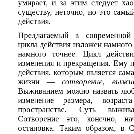
умирает, и за этим следует хаос
существу, неточно, но это самый р
действия.
Предлагаемый в современной Саентологии прим
цикла действия изложен намного проще и в то же время
намного точнее. Цикл действия состоит из начала,
изменения и прекращения. Ему параллелен другой цикл
действия, которым является сама жизн
жизни —
Выживанием можно назвать любое изменение, бу
изменение размера, возраста или положени
пространстве. Суть выживания в
Сотворение это, конечно, начало, разр
остановка. Таким образом, в Саентологии у нас два